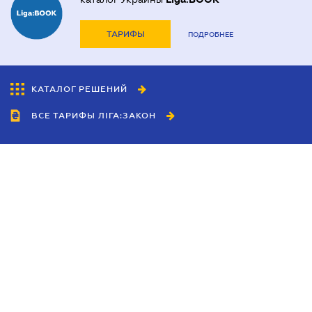
ТАРИФЫ
ПОДРОБНЕЕ
КАТАЛОГ РЕШЕНИЙ
ВСЕ ТАРИФЫ ЛІГА:ЗАКОН
Сотрудничество
Агенты
Дилеры
Политика
конфиденциальности
Условия использования
сайта
Реклама
Блог