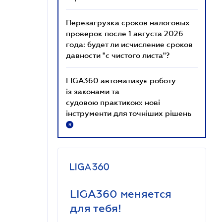
Перезагрузка сроков налоговых
проверок после 1 августа 2026
года: будет ли исчисление сроков
давности "с чистого листа"?
LIGA360 автоматизує роботу
із законами та
судовою практикою: нові
інструменти для точніших рішень
R
LIGA360 меняется
для тебя!