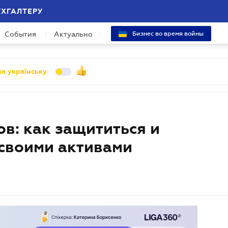
УХГАЛТЕРУ
События
Актуально
Бизнес во время войны
а українську
в: как защититься и
 своими активами