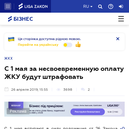
RU
БІЗНЕС
Ця сторінка доступна рідною мовою.
Перейти на українську
ЖКХ
С 1 мая за несвоевременную оплату
ЖКУ будут штрафовать
26 апреля 2019, 15:55
3698
2
Реклама
С 1 мая вступают в силу положения ст 26 Закона
«О