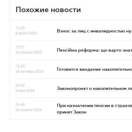
Похожие новости
10.29
Взнос за лиц с инвалидностью н
9 июня 2026
15.31
Пенсійна реформа: що варто знат
24 апреля 2025
12.45
Готовится введение накопительн
28 октября 2024
09.42
Законопроект о накопительном п
9 мая 2024
09.48
При назначении пенсии в страхов
26 апреля 2024
принят Закон