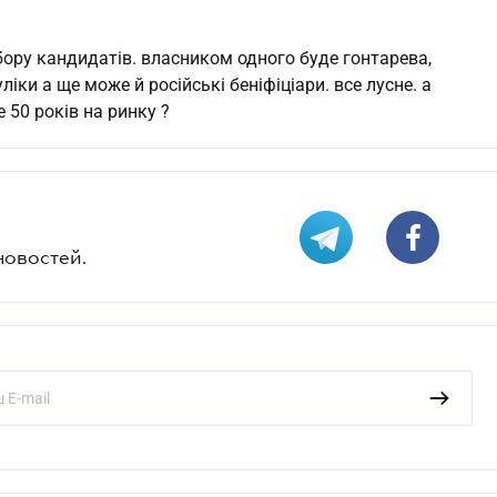
дбору кандидатів. власником одного буде гонтарева,
іки а ще може й російські беніфіціари. все лусне. а
 50 років на ринку ?
новостей.