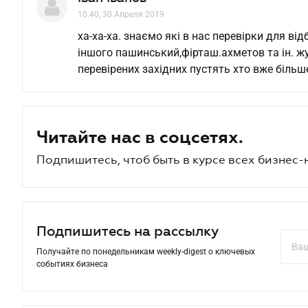
10.40, 30 Апреля 2019
ха-ха-ха. знаємо які в нас перевірки для ві
іншого пашинський,фірташ.ахметов та ін. жул
перевірених західних пустять хто вже більше
Читайте нас в соцсетях.
Подпишитесь, чтоб быть в курсе всех бизнес-
Подпишитесь на рассылку
Получайте по понедельникам weekly-digest о ключевых
событиях бизнеса