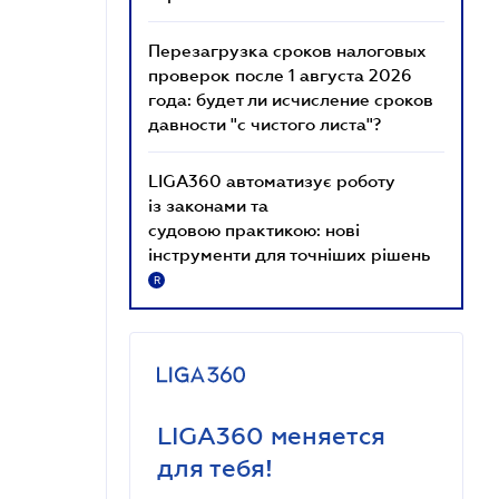
Перезагрузка сроков налоговых
проверок после 1 августа 2026
года: будет ли исчисление сроков
давности "с чистого листа"?
LIGA360 автоматизує роботу
із законами та
судовою практикою: нові
інструменти для точніших рішень
R
LIGA360 меняется
для тебя!