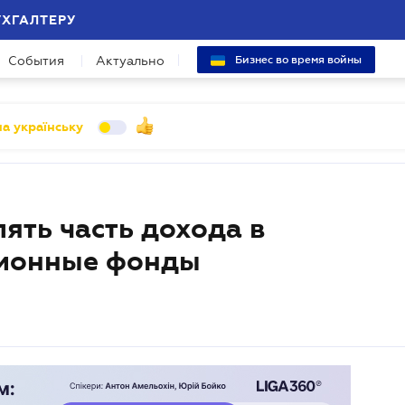
УХГАЛТЕРУ
События
Актуально
Бизнес во время войны
а українську
ять часть дохода в
сионные фонды