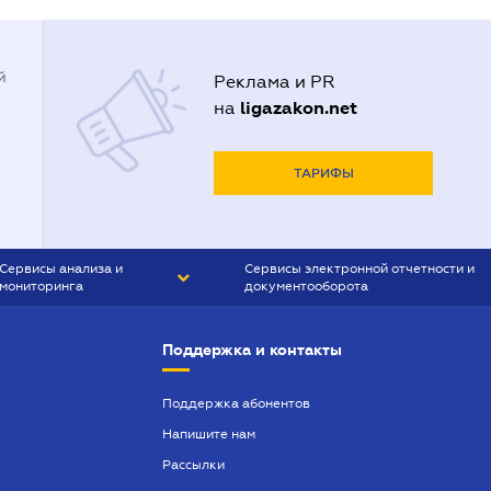
й
Реклама и PR
ligazakon.net
на
ТАРИФЫ
Сервисы анализа и
Сервисы электронной отчетности и
мониторинга
документооборота
CONTR AGENT
Liga:REPORT
Поддержка и контакты
SMS-МАЯК
VERDICTUM
Поддержка абонентов
Напишите нам
SEMANTRUM
Рассылки
SMS-МАЯК ИПОТЕКА