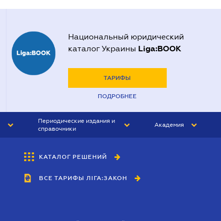
Национальный юридический
Liga:BOOK
каталог Украины
ТАРИФЫ
ПОДРОБНЕЕ
Периодические издания и
Академия
справочники
ЮРИСТ&ЗАКОН
АКАДЕМИЯ ЛІГА:ЗАКОН
КАТАЛОГ РЕШЕНИЙ
БУХГАЛТЕР&ЗАКОН
ВСЕ ТАРИФЫ ЛІГА:ЗАКОН
ВЕСТНИК МСФО
ИНТЕРБУХ
ЛИЧНЫЙ ЭКСПЕРТ