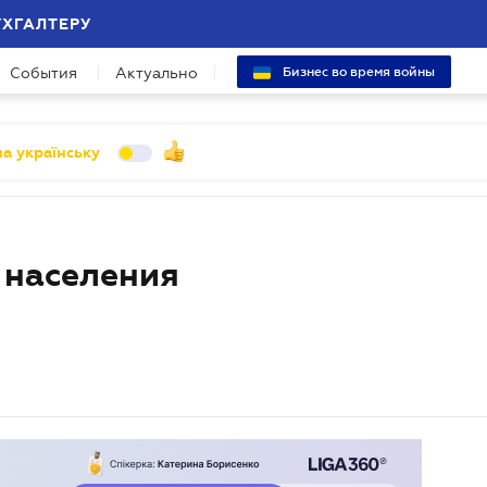
УХГАЛТЕРУ
События
Актуально
Бизнес во время войны
а українську
 населения