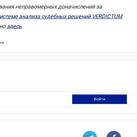
вания неправомерных доначислений за
истеме анализа судебных решений VERDICTUM
.
жно
здесь
.
ия
войти