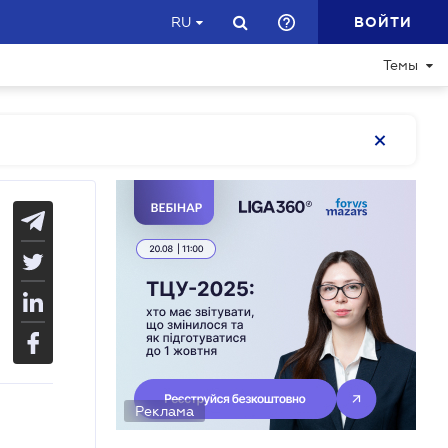
ВОЙТИ
RU
Темы
Реклама