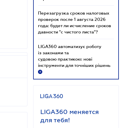
Перезагрузка сроков налоговых
проверок после 1 августа 2026
года: будет ли исчисление сроков
давности "с чистого листа"?
LIGA360 автоматизує роботу
із законами та
судовою практикою: нові
інструменти для точніших рішень
R
LIGA360 меняется
для тебя!