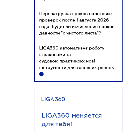
Перезагрузка сроков налоговых
проверок после 1 августа 2026
года: будет ли исчисление сроков
давности "с чистого листа"?
LIGA360 автоматизує роботу
із законами та
судовою практикою: нові
інструменти для точніших рішень
R
LIGA360 меняется
для тебя!