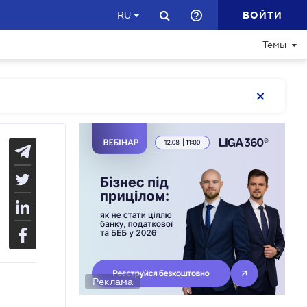
ВОЙТИ
RU
Темы
Реклама