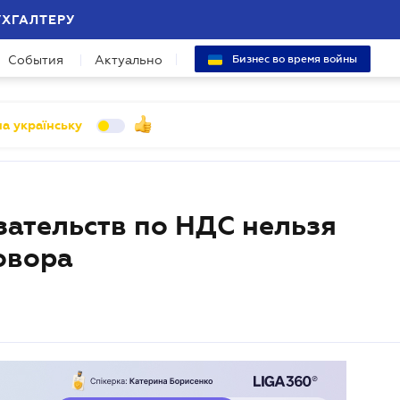
УХГАЛТЕРУ
События
Актуально
Бизнес во время войны
а українську
зательств по НДС нельзя
овора