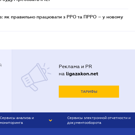
в: як правильно працювати з РРО та ПРРО – у новому
й
Реклама и PR
ligazakon.net
на
ТАРИФЫ
Сервисы анализа и
Сервисы электронной отчетности и
мониторинга
документооборота
CONTR AGENT
Liga:REPORT