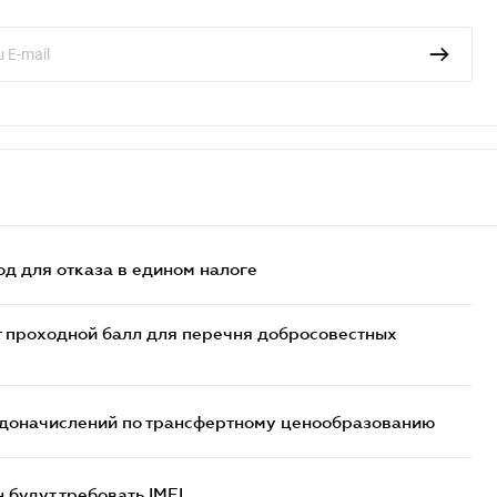
д для отказа в едином налоге
т проходной балл для перечня добросовестных
т доначислений по трансфертному ценообразованию
н будут требовать IMEI