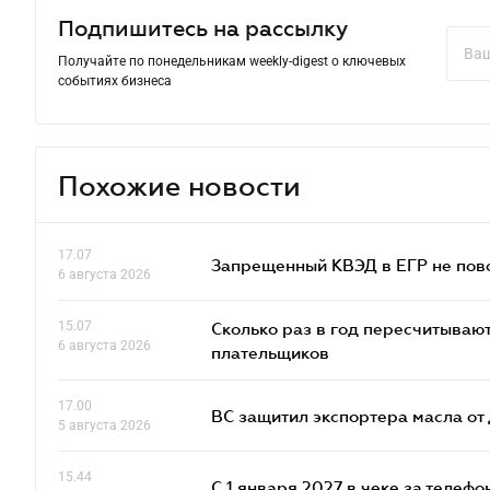
Подпишитесь на рассылку
Получайте по понедельникам weekly-digest о ключевых
событиях бизнеса
Похожие новости
17.07
Запрещенный КВЭД в ЕГР не пово
6 августа 2026
15.07
Сколько раз в год пересчитываю
6 августа 2026
плательщиков
17.00
ВС защитил экспортера масла о
5 августа 2026
15.44
С 1 января 2027 в чеке за телефо