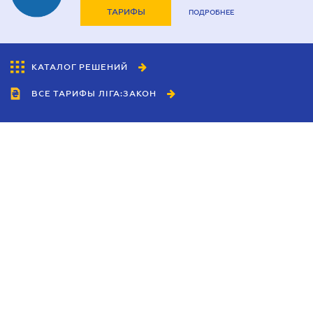
ТАРИФЫ
ПОДРОБНЕЕ
КАТАЛОГ РЕШЕНИЙ
ВСЕ ТАРИФЫ ЛІГА:ЗАКОН
Сотрудничество
Агенты
Дилеры
Политика
конфиденциальности
Условия использования
сайта
Реклама
Блог