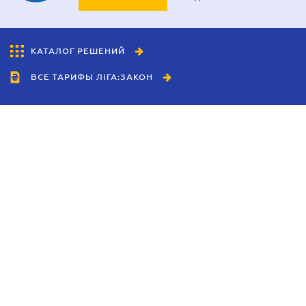
КАТАЛОГ РЕШЕНИЙ
ВСЕ ТАРИФЫ ЛІГА:ЗАКОН
Сотрудничество
Агенты
Дилеры
Политика
конфиденциальности
Условия использования
сайта
Реклама
Блог
Новости компании