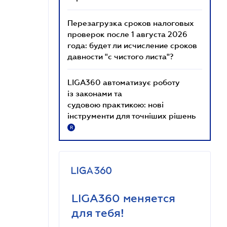
Перезагрузка сроков налоговых
проверок после 1 августа 2026
года: будет ли исчисление сроков
давности "с чистого листа"?
LIGA360 автоматизує роботу
із законами та
судовою практикою: нові
інструменти для точніших рішень
R
LIGA360 меняется
для тебя!