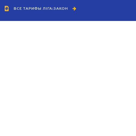
ВСЕ ТАРИФЫ ЛІГА:ЗАКОН
Сотрудничество
Агенты
Дилеры
Политика
конфиденциальности
Условия использования
сайта
Реклама
Блог
Новости компании
Руководства
Каталоги компаний
Темы в центре внимания