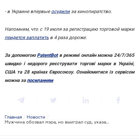
- в Украине впервые
осудили
за кинопиратство.
Напомним, что с 19 июля за регистрацию торговой марки
придется заплатить
в 4 раза дороже.
За допомогою
PatentBot
в режимі онлайн можна 24/7/365
швидко і недорого реєструвати торгові марки в Україні,
США та 28 країнах Євросоюзу. Ознайомитися із сервісом
можна за
посиланням
Главная
/
Новости
/
Мужчина обозвал мэра, но выиграл суд, указав, что имел в виду французского писателя Ива Гандона