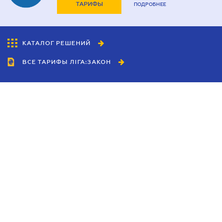
ТАРИФЫ
ПОДРОБНЕЕ
КАТАЛОГ РЕШЕНИЙ
ВСЕ ТАРИФЫ ЛІГА:ЗАКОН
Сотрудничество
Агенты
Дилеры
Политика
конфиденциальности
Условия использования
сайта
Реклама
Блог
Новости компании