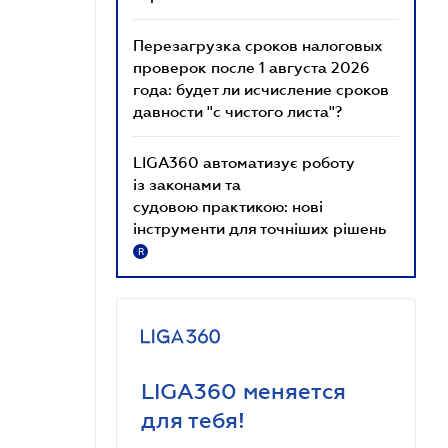
Перезагрузка сроков налоговых
проверок после 1 августа 2026
года: будет ли исчисление сроков
давности "с чистого листа"?
LIGA360 автоматизує роботу
із законами та
судовою практикою: нові
інструменти для точніших рішень
R
LIGA360 меняется
для тебя!