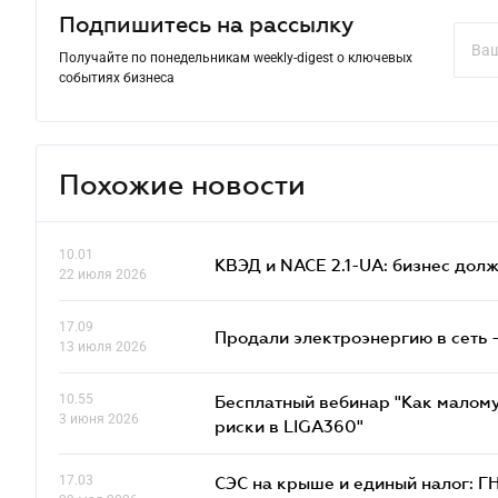
Подпишитесь на рассылку
Получайте по понедельникам weekly-digest о ключевых
событиях бизнеса
Похожие новости
10.01
КВЭД и NACE 2.1-UA: бизнес дол
22 июля 2026
17.09
Продали электроэнергию в сеть 
13 июля 2026
10.55
Бесплатный вебинар "Как малому
3 июня 2026
риски в LIGA360"
17.03
СЭС на крыше и единый налог: Г