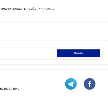
В Офисе президента рассказали о плане продать госбанки, частично приватизировать УЗ и Укрпошту
войти
новостей.