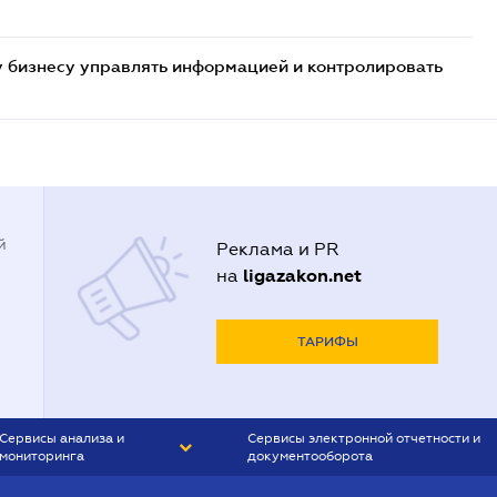
 бизнесу управлять информацией и контролировать
й
Реклама и PR
ligazakon.net
на
ТАРИФЫ
Сервисы анализа и
Сервисы электронной отчетности и
мониторинга
документооборота
CONTR AGENT
Liga:REPORT