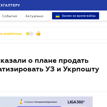
УХГАЛТЕРУ
События
Актуально
Бизнес во время войны
а українську
казали о плане продать
атизировать УЗ и Укрпошту