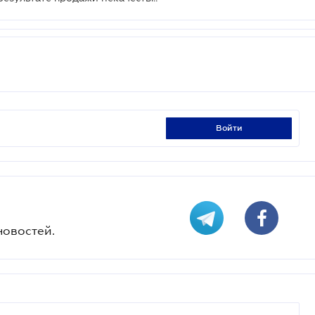
войти
новостей.