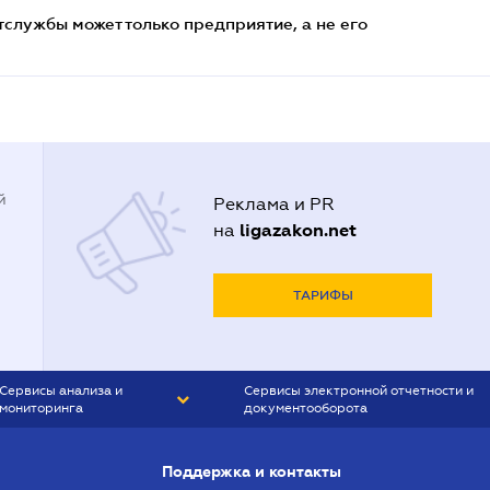
службы может только предприятие, а не его
й
Реклама и PR
ligazakon.net
на
ТАРИФЫ
Сервисы анализа и
Сервисы электронной отчетности и
мониторинга
документооборота
CONTR AGENT
Liga:REPORT
Поддержка и контакты
SMS-МАЯК