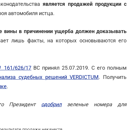
аконодательства
является продажей продукции с
троя автомобиля истца.
ие вины в причинении ущерба должен доказывать
вает лишь факты, на которых основываются его
№ 161/626/17
ВС принял 25.07.2019. С его полным
нализа судебных решений VERDICTUM
. Получить
лке
.
что Президент
одобрил
зеленые номера для
АЗС должна возместить ущерб в результате продажи некачественных нефтепродуктов