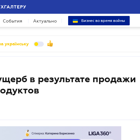
УХГАЛТЕРУ
События
Актуально
Бизнес во время войны
а українську
ущерб в результате продажи
родуктов