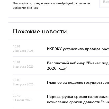
Получайте по понедельникам weekly-digest о ключевых
событиях бизнеса
Похожие новости
16.01
НКРЭКУ установила правила расче
7 августа 2026
10.01
Бесплатный вебинар "Бизнес под 
6 августа 2026
2026 году"
09.00
Главное за неделю: государстве
3 августа 2026
09.47
Перезагрузка сроков налоговых п
31 июля 2026
исчисление сроков давности "с чи