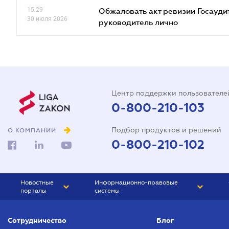
15.29
Обжаловать акт ревизии Госаудит
30 июля 2026
руководитель лично
Центр поддержки пользователе
0-800-210-103
Подбор продуктов и решений
О КОМПАНИИ
0-800-210-102
Новостные
Информационно-правовые
порталы
системы
ЮРЛИГА
Право Украины
Сотрудничество
Блог
БИЗНЕС
ГРАНД