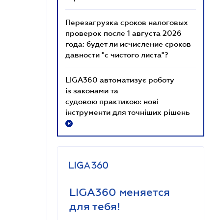
Перезагрузка сроков налоговых
проверок после 1 августа 2026
года: будет ли исчисление сроков
давности "с чистого листа"?
LIGA360 автоматизує роботу
із законами та
судовою практикою: нові
інструменти для точніших рішень
R
LIGA360 меняется
для тебя!