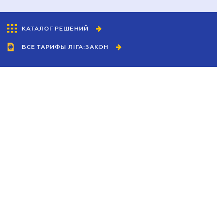
КАТАЛОГ РЕШЕНИЙ
ВСЕ ТАРИФЫ ЛІГА:ЗАКОН
Сотрудничество
Агенты
Дилеры
Политика
конфиденциальности
Условия использования
сайта
Реклама
Блог
Новости компании
Руководства