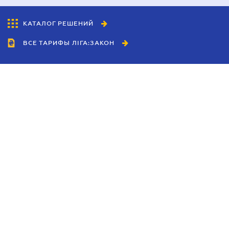
КАТАЛОГ РЕШЕНИЙ
ВСЕ ТАРИФЫ ЛІГА:ЗАКОН
Сотрудничество
Агенты
Дилеры
Политика
конфиденциальности
Условия использования
сайта
Реклама
Блог
Новости компании
Руководства