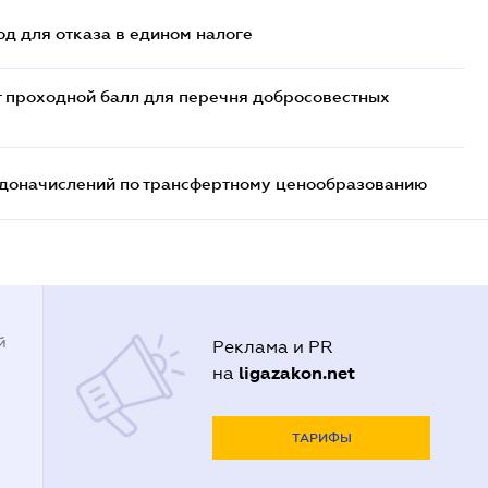
д для отказа в едином налоге
т проходной балл для перечня добросовестных
т доначислений по трансфертному ценообразованию
й
Реклама и PR
ligazakon.net
на
ТАРИФЫ