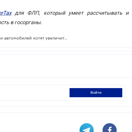
orTax
для ФЛП, который умеет рассчитывать и
ость в госорганы
.
Налоги с продажи недвижимости и автомобилей хотят увеличить более чем в три раза
войти