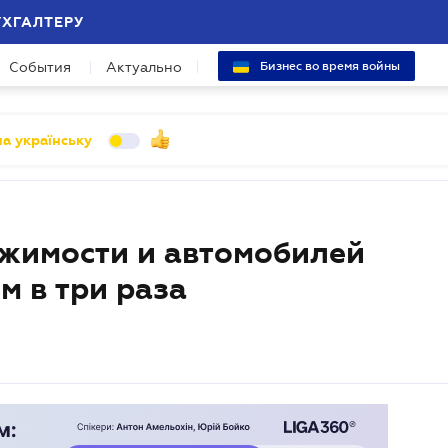
УХГАЛТЕРУ
События
Актуально
Бизнес во время войны
а українську
жимости и автомобилей
м в три раза