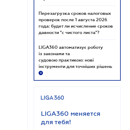
Перезагрузка сроков налоговых
проверок после 1 августа 2026
года: будет ли исчисление сроков
давности "с чистого листа"?
LIGA360 автоматизує роботу
із законами та
судовою практикою: нові
інструменти для точніших рішень
R
LIGA360 меняется
для тебя!