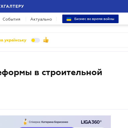
УХГАЛТЕРУ
События
Актуально
Бизнес во время войны
а українську
еформы в строительной