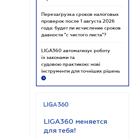
Перезагрузка сроков налоговых
проверок после 1 августа 2026
года: будет ли исчисление сроков
давности "с чистого листа"?
LIGA360 автоматизує роботу
із законами та
судовою практикою: нові
інструменти для точніших рішень
R
LIGA360 меняется
для тебя!