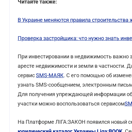
Читайте также:
В Украине меняются правила строительства
Проверка застройщика: что нужно знать инв
При инвестировании в недвижимость важно з
аресте недвижимости и земли в частности. 
сервис
SMS-МАЯК
. С его помощью об измен
узнать SMS-сообщением, электронным письмо
Для получения упреждающей информации об
участки можно воспользоваться сервисом
SM
На Платформе ЛІГА:ЗАКОН появился новый с
юридический каталог Украины Liga:BOOK
. С