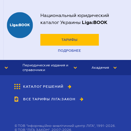
Национальный юридический
Liga:BOOK
каталог Украины
ТАРИФЫ
ПОДРОБНЕЕ
Периодические издания и
Академия
справочники
ЮРИСТ&ЗАКОН
АКАДЕМИЯ ЛІГА:ЗАКОН
КАТАЛОГ РЕШЕНИЙ
БУХГАЛТЕР&ЗАКОН
ВСЕ ТАРИФЫ ЛІГА:ЗАКОН
ВЕСТНИК МСФО
ИНТЕРБУХ
ЛИЧНЫЙ ЭКСПЕРТ
©
ТОВ "інформаційно-аналітичний центр ЛІГА", 1991-2026.
©
ТОВ "ЛІГА ЗАКОН", 2007-2026.