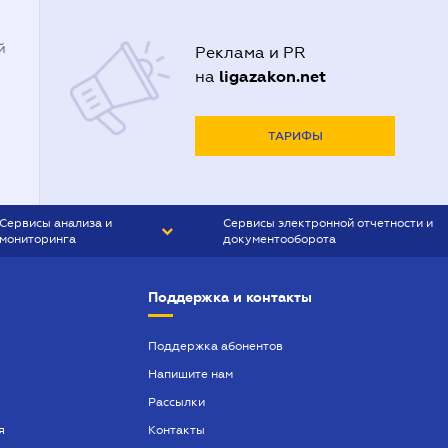
й
Реклама и PR
ligazakon.net
на
ТАРИФЫ
Сервисы анализа и
Сервисы электронной отчетности и
мониторинга
документооборота
CONTR AGENT
Liga:REPORT
Поддержка и контакты
SMS-МАЯК
VERDICTUM
Поддержка абонентов
Напишите нам
SEMANTRUM
Рассылки
SMS-МАЯК ИПОТЕКА
я
Контакты