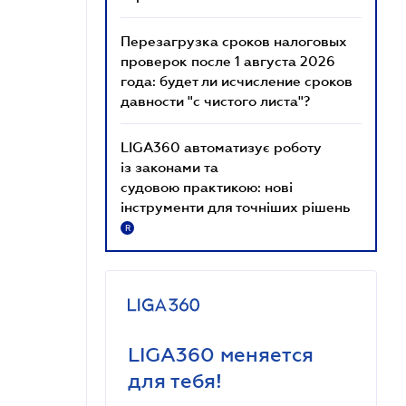
Перезагрузка сроков налоговых
проверок после 1 августа 2026
года: будет ли исчисление сроков
давности "с чистого листа"?
LIGA360 автоматизує роботу
із законами та
судовою практикою: нові
інструменти для точніших рішень
R
LIGA360 меняется
для тебя!