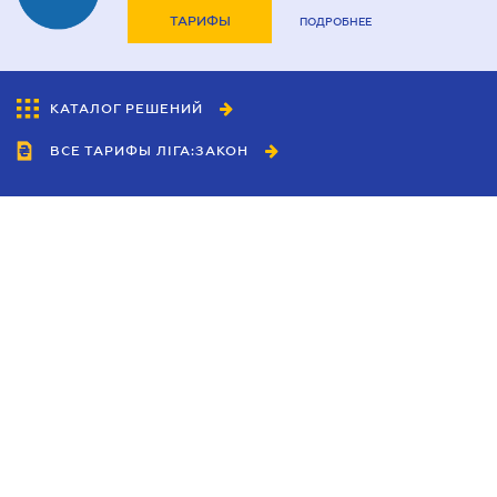
ТАРИФЫ
ПОДРОБНЕЕ
КАТАЛОГ РЕШЕНИЙ
ВСЕ ТАРИФЫ ЛІГА:ЗАКОН
Сотрудничество
Агенты
Дилеры
Политика
конфиденциальности
Условия использования
сайта
Реклама
Блог