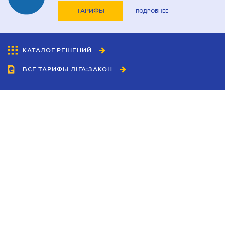
ТАРИФЫ
ПОДРОБНЕЕ
КАТАЛОГ РЕШЕНИЙ
ВСЕ ТАРИФЫ ЛІГА:ЗАКОН
Сотрудничество
Агенты
Дилеры
Политика
конфиденциальности
Условия использования
сайта
Реклама
Блог