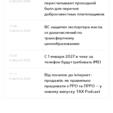
6 августа 2026
пересчитывают проходной
балл для перечня
добросовестных плательщиков
17.00
ВС защитил экспортера масла
5 августа 2026
от доначислений по
трансфертному
ценообразованию
15.44
С 1 января 2027 в чеке за
4 августа 2026
телефон будут требовать IMEI
11.11
Від посилок до інтернет-
4 августа 2026
продажів: як правильно
працювати з РРО та ПРРО – у
новому випуску TAX Podcast