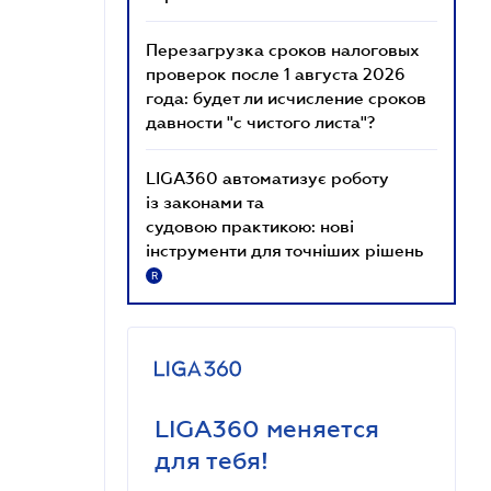
Перезагрузка сроков налоговых
проверок после 1 августа 2026
года: будет ли исчисление сроков
давности "с чистого листа"?
LIGA360 автоматизує роботу
із законами та
судовою практикою: нові
інструменти для точніших рішень
R
LIGA360 меняется
для тебя!