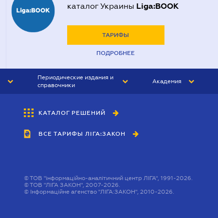
Liga:BOOK
каталог Украины
ТАРИФЫ
ПОДРОБНЕЕ
Периодические издания и
Академия
справочники
ЮРИСТ&ЗАКОН
АКАДЕМИЯ ЛІГА:ЗАКОН
КАТАЛОГ РЕШЕНИЙ
БУХГАЛТЕР&ЗАКОН
ВСЕ ТАРИФЫ ЛІГА:ЗАКОН
ВЕСТНИК МСФО
ИНТЕРБУХ
ЛИЧНЫЙ ЭКСПЕРТ
©
ТОВ "інформаційно-аналітичний центр ЛІГА", 1991-2026.
©
ТОВ "ЛІГА ЗАКОН", 2007-2026.
©
Інформаційне агенство "ЛІГА:ЗАКОН", 2010-2026.