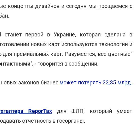
вые концепты дизайнов и сегодня мы прощаемся с
бан.
d станет первой в Украине, которая сделана в
готовлении новых карт используются технологии и
 для премиальных карт. Разумеется, все цветные"
онтактными
", - говорится в сообщении.
х новых законов бизнес
может потерять 22,35 млрд.
ухгалтера ReporTax
для ФЛП, который умеет
подавать отчетность в госорганы.