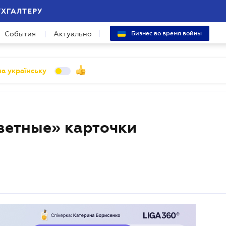
УХГАЛТЕРУ
События
Актуально
Бизнес во время войны
а українську
ветные» карточки