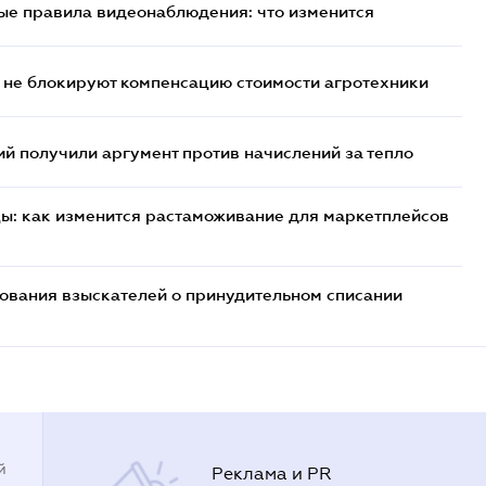
ые правила видеонаблюдения: что изменится
 не блокируют компенсацию стоимости агротехники
 получили аргумент против начислений за тепло
цы: как изменится растаможивание для маркетплейсов
бования взыскателей о принудительном списании
й
Реклама и PR