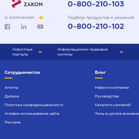
0-800-210-103
Подбор продуктов и решений
О КОМПАНИИ
0-800-210-102
Новостные
Информационно-правовые
порталы
системы
ЮРЛИГА
Право Украины
Сотрудничество
Блог
БИЗНЕС
ГРАНД
БУХГАЛТЕР.ua
ПРАЙМ
Агенты
Новости компании
Дилеры
Руководства
БУХГАЛТЕР ПРОФ
Политика конфиденциальности
Каталоги компаний
ЮРИСТ ПРОФ
Условия использования сайта
Темы в центре внимани
ЮРИСТ
Реклама
ПІДПРИЄМЕЦЬ