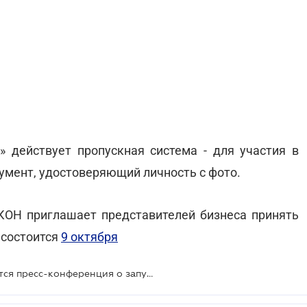
» действует пропускная система - для участия в
умент, удостоверяющий личность с фото.
АКОН приглашает представителей бизнеса принять
я состоится
9 октября
24 сентября в ЛІГА:ЗАКОН состоится пресс-конференция о запуске правил Incoterms® 2020 в Украине