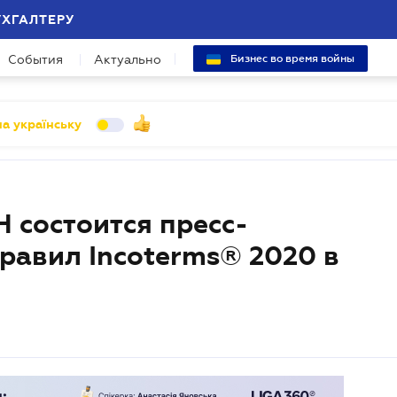
УХГАЛТЕРУ
События
Актуально
Бизнес во время войны
а українську
Н состоится пресс-
равил Incoterms® 2020 в