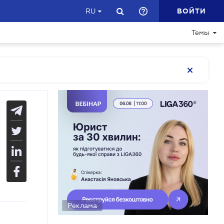
ВОЙТИ
RU
Темы
Реклама