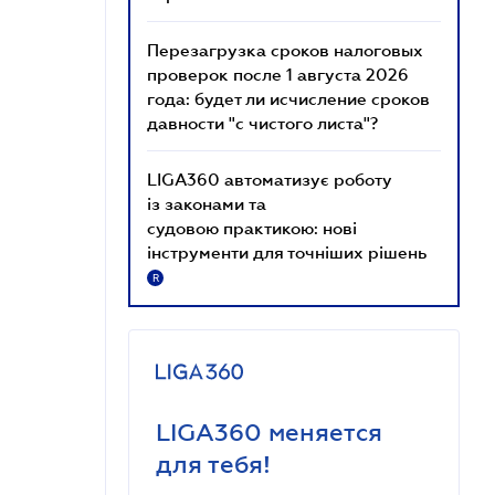
Перезагрузка сроков налоговых
проверок после 1 августа 2026
года: будет ли исчисление сроков
давности "с чистого листа"?
LIGA360 автоматизує роботу
із законами та
судовою практикою: нові
інструменти для точніших рішень
R
LIGA360 меняется
для тебя!