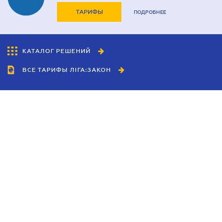
ТАРИФЫ
ПОДРОБНЕЕ
КАТАЛОГ РЕШЕНИЙ
ВСЕ ТАРИФЫ ЛІГА:ЗАКОН
Сотрудничество
Агенты
Дилеры
Политика
конфиденциальности
Условия использования
сайта
Реклама
Блог