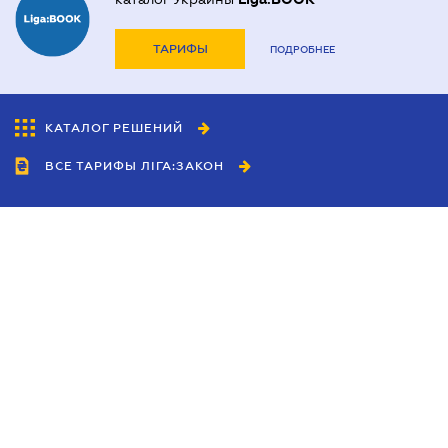
ТАРИФЫ
ПОДРОБНЕЕ
КАТАЛОГ РЕШЕНИЙ
ВСЕ ТАРИФЫ ЛІГА:ЗАКОН
Сотрудничество
Агенты
Дилеры
Политика
конфиденциальности
Условия использования
сайта
Реклама
Блог