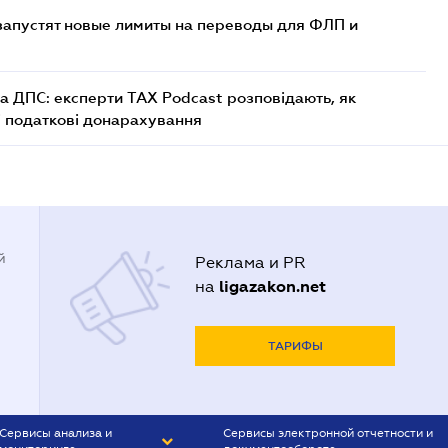
 запустят новые лимиты на переводы для ФЛП и
а ДПС: експерти TAX Podcast розповідають, як
і податкові донарахування
й
Реклама и PR
ligazakon.net
на
ТАРИФЫ
Сервисы анализа и
Сервисы электронной отчетности и