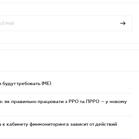
н будут требовать IMEI
в: як правильно працювати з РРО та ПРРО – у новому
 к кабинету финмониторинга зависит от действий