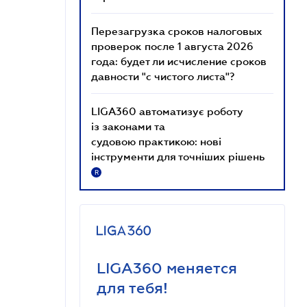
Перезагрузка сроков налоговых
проверок после 1 августа 2026
года: будет ли исчисление сроков
давности "с чистого листа"?
LIGA360 автоматизує роботу
із законами та
судовою практикою: нові
інструменти для точніших рішень
R
LIGA360 меняется
для тебя!