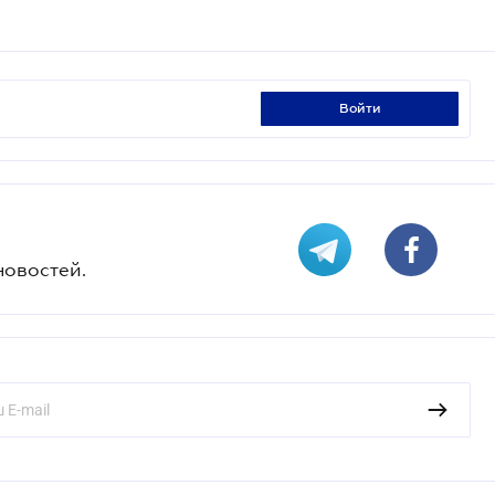
войти
новостей.