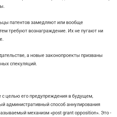
ы.
льцы патентов замедляют или вообще
ем требуют вознаграждение. Их не пугают ни
е.
одательстве, а новые законопроекты призваны
бных спекуляций.
е с целью его предупреждения в будущем,
ый административный способ аннулирования
называемый механизм «post grant opposition». Это -