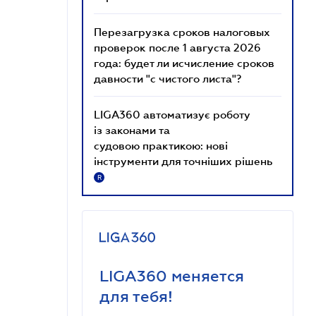
Перезагрузка сроков налоговых
проверок после 1 августа 2026
года: будет ли исчисление сроков
давности "с чистого листа"?
LIGA360 автоматизує роботу
із законами та
судовою практикою: нові
інструменти для точніших рішень
R
LIGA360 меняется
для тебя!