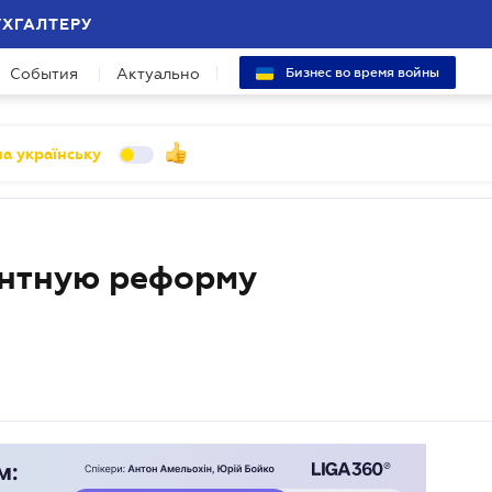
УХГАЛТЕРУ
События
Актуально
Бизнес во время войны
а українську
ентную реформу