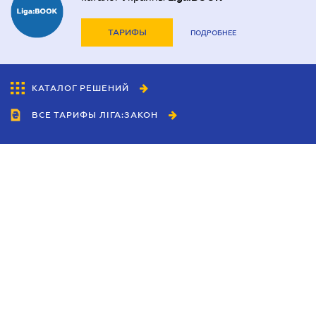
ТАРИФЫ
ПОДРОБНЕЕ
КАТАЛОГ РЕШЕНИЙ
ВСЕ ТАРИФЫ ЛІГА:ЗАКОН
Сотрудничество
Агенты
Дилеры
Политика
конфиденциальности
Условия использования
сайта
Реклама
Блог