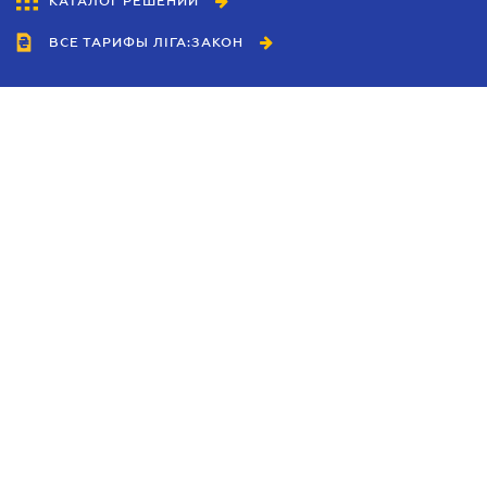
КАТАЛОГ РЕШЕНИЙ
ВСЕ ТАРИФЫ ЛІГА:ЗАКОН
Сотрудничество
Агенты
Дилеры
Политика
конфиденциальности
Условия использования
сайта
Реклама
Блог
Новости компании
Руководства
Каталоги компаний
Темы в центре внимания