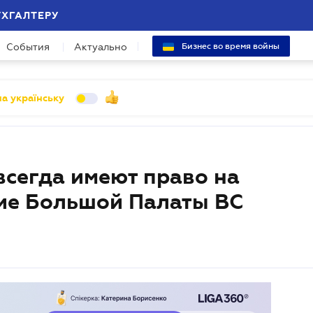
УХГАЛТЕРУ
События
Актуально
Бизнес во время войны
а українську
всегда имеют право на
ие Большой Палаты ВС