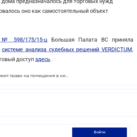
о дома предназначалось для торговых нужд
овалось оно как самостоятельный объект
 № 598/175/15-ц
Большая Палата ВС приняла
в
системе анализа судебных решений VERDICTUM
,
стовый доступ
здесь
.
Жители многоэтажек не всегда имеют право на помещения в них: решение Большой Палаты ВС
войти