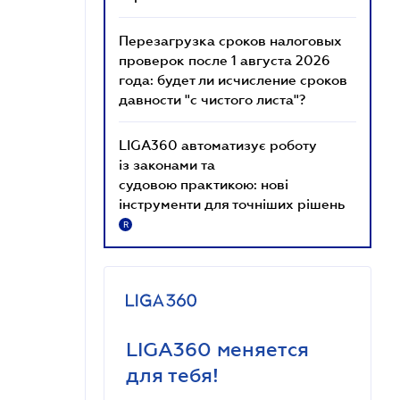
Перезагрузка сроков налоговых
проверок после 1 августа 2026
года: будет ли исчисление сроков
давности "с чистого листа"?
LIGA360 автоматизує роботу
із законами та
судовою практикою: нові
інструменти для точніших рішень
R
LIGA360 меняется
для тебя!