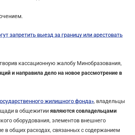
лючением.
ут запретить выезд за границу или арестовать
етворив кассационную жалобу Минобразования,
ий и направила дело на новое рассмотрение в
государственного жилищного фонда»
, владельцы
лощади в общежитии
являются совладельцами
еского оборудования, элементов внешнего
ие в общих расходах, связанных с содержанием