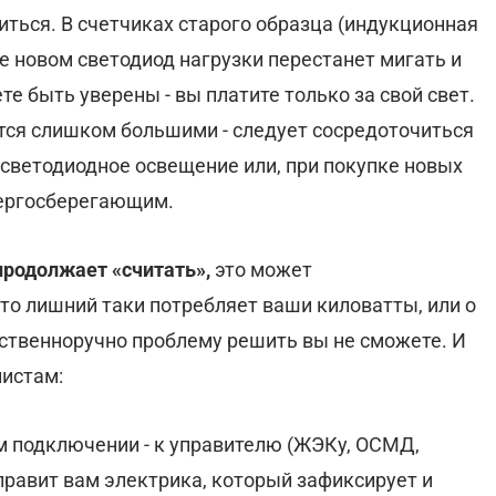
иться. В счетчиках старого образца (индукционная
ее новом светодиод нагрузки перестанет мигать и
те быть уверены - вы платите только за свой свет.
утся слишком большими - следует сосредоточиться
 светодиодное освещение или, при покупке новых
нергосберегающим.
 продолжает «считать»,
это может
-то лишний таки потребляет ваши киловатты, или о
бственноручно проблему решить вы не сможете. И
листам:
ом подключении - к управителю (ЖЭКу, ОСМД,
равит вам электрика, который зафиксирует и