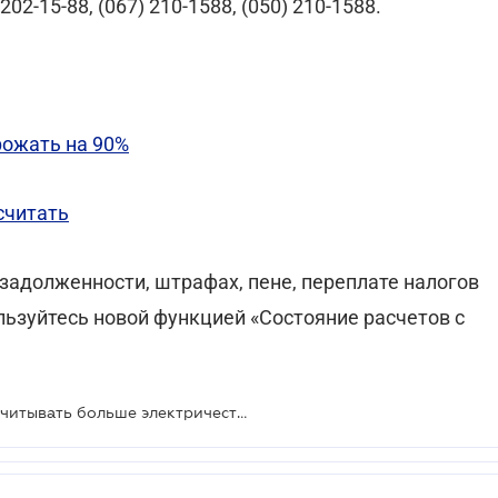
202-15-88, (067) 210-1588, (050) 210-1588.
рожать на 90%
считать
адолженности, штрафах, пене, переплате налогов
ользуйтесь новой функцией «Состояние расчетов с
Почему электросчетчик может насчитывать больше электричества, чем вы потребляете