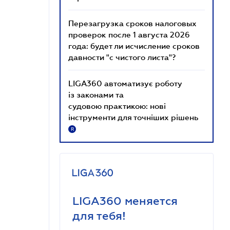
Перезагрузка сроков налоговых
проверок после 1 августа 2026
года: будет ли исчисление сроков
давности "с чистого листа"?
LIGA360 автоматизує роботу
із законами та
судовою практикою: нові
інструменти для точніших рішень
R
LIGA360 меняется
для тебя!