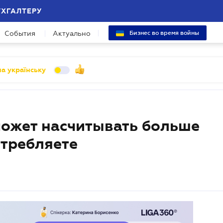
УХГАЛТЕРУ
События
Актуально
Бизнес во время войны
а українську
может насчитывать больше
отребляете