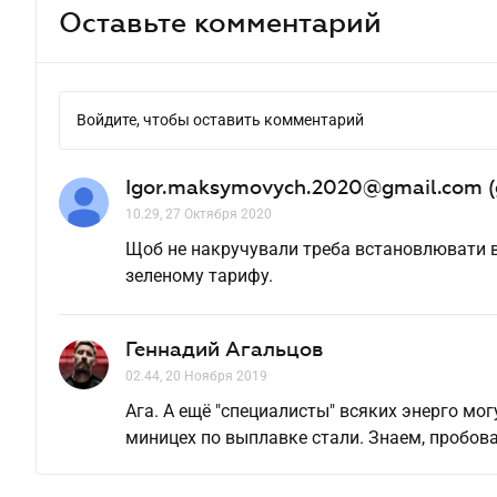
Оставьте комментарий
Войдите, чтобы оставить комментарий
Igor.maksymovych.2020@gmail.com (
10.29, 27 Октября 2020
Щоб не накручували треба встановлювати в к
зеленому тарифу.
Геннадий Агальцов
02.44, 20 Ноября 2019
Ага. А ещё "специалисты" всяких энерго мо
миницех по выплавке стали. Знаем, пробова