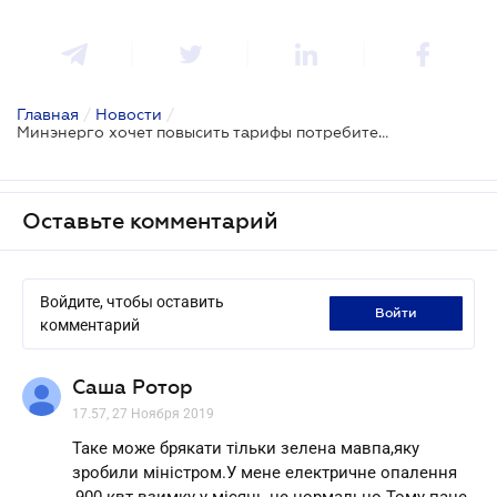
Главная
/
Новости
/
Минэнерго хочет повысить тарифы потребителям, которые используют много электричества
Оставьте комментарий
Войдите, чтобы оставить
войти
комментарий
Саша Ротор
17.57, 27 Ноября 2019
Таке може брякати тільки зелена мавпа,яку
зробили міністром.У мене електричне опалення
,900 квт взимку у місяць це нормально.Тому пане