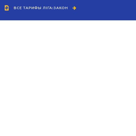
ВСЕ ТАРИФЫ ЛІГА:ЗАКОН
Сотрудничество
Агенты
Дилеры
Политика
конфиденциальности
Условия использования
сайта
Реклама
Блог
Новости компании
Руководства
Каталоги компаний
Темы в центре внимания