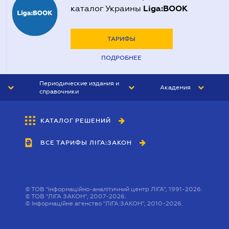
Liga:BOOK
каталог Украины
ТАРИФЫ
ПОДРОБНЕЕ
Периодические издания и
Академия
справочники
ЮРИСТ&ЗАКОН
АКАДЕМИЯ ЛІГА:ЗАКОН
КАТАЛОГ РЕШЕНИЙ
БУХГАЛТЕР&ЗАКОН
ВСЕ ТАРИФЫ ЛІГА:ЗАКОН
ВЕСТНИК МСФО
ИНТЕРБУХ
ЛИЧНЫЙ ЭКСПЕРТ
©
ТОВ "інформаційно-аналітичний центр ЛІГА", 1991-2026.
©
ТОВ "ЛІГА ЗАКОН", 2007-2026.
©
Інформаційне агенство "ЛІГА:ЗАКОН", 2010-2026.