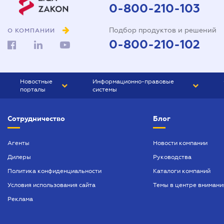
0-800-210-103
Подбор продуктов и решений
О КОМПАНИИ
0-800-210-102
Новостные
Информационно-правовые
порталы
системы
ЮРЛИГА
Право Украины
Сотрудничество
Блог
БИЗНЕС
ГРАНД
БУХГАЛТЕР.ua
ПРАЙМ
Агенты
Новости компании
Дилеры
Руководства
БУХГАЛТЕР ПРОФ
Политика конфиденциальности
Каталоги компаний
ЮРИСТ ПРОФ
Условия использования сайта
Темы в центре внимани
ЮРИСТ
Реклама
ПІДПРИЄМЕЦЬ