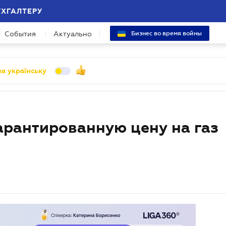
УХГАЛТЕРУ
События
Актуально
Бизнес во время войны
а українську
арантированную цену на газ