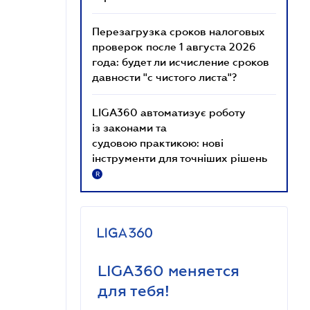
Перезагрузка сроков налоговых
проверок после 1 августа 2026
года: будет ли исчисление сроков
давности "с чистого листа"?
LIGA360 автоматизує роботу
із законами та
судовою практикою: нові
інструменти для точніших рішень
R
LIGA360 меняется
для тебя!