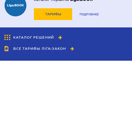
ТАРИФЫ
ПОДРОБНЕЕ
КАТАЛОГ РЕШЕНИЙ
ВСЕ ТАРИФЫ ЛІГА:ЗАКОН
Сотрудничество
Агенты
Дилеры
Политика
конфиденциальности
Условия использования
сайта
Реклама
Блог