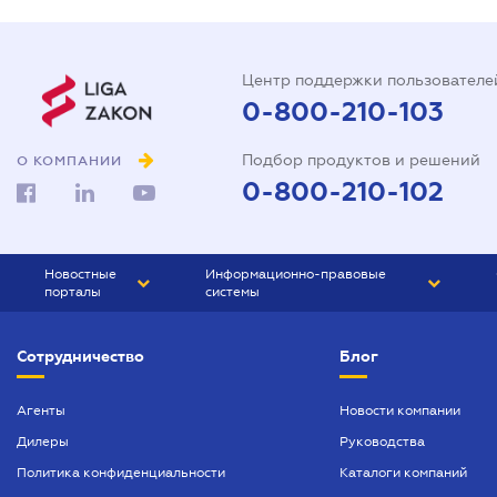
Центр поддержки пользователе
0-800-210-103
Подбор продуктов и решений
О КОМПАНИИ
0-800-210-102
Новостные
Информационно-правовые
порталы
системы
ЮРЛИГА
Право Украины
Сотрудничество
Блог
БИЗНЕС
ГРАНД
БУХГАЛТЕР.ua
ПРАЙМ
Агенты
Новости компании
Дилеры
Руководства
БУХГАЛТЕР ПРОФ
Политика конфиденциальности
Каталоги компаний
ЮРИСТ ПРОФ