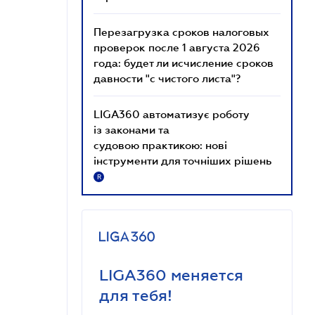
Перезагрузка сроков налоговых
проверок после 1 августа 2026
года: будет ли исчисление сроков
давности "с чистого листа"?
LIGA360 автоматизує роботу
із законами та
судовою практикою: нові
інструменти для точніших рішень
R
LIGA360 меняется
для тебя!