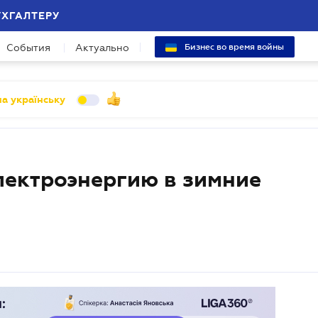
УХГАЛТЕРУ
События
Актуально
Бизнес во время войны
а українську
лектроэнергию в зимние