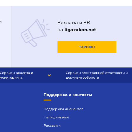
й
Реклама и PR
ligazakon.net
на
ТАРИФЫ
Сервисы анализа и
Сервисы электронной отчетности и
мониторинга
документооборота
CONTR AGENT
Liga:REPORT
Поддержка и контакты
SMS-МАЯК
VERDICTUM
Поддержка абонентов
Напишите нам
SEMANTRUM
Рассылки
SMS-МАЯК ИПОТЕКА