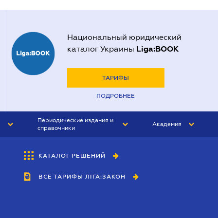
Национальный юридический
Liga:BOOK
каталог Украины
ТАРИФЫ
ПОДРОБНЕЕ
Периодические издания и
Академия
справочники
ЮРИСТ&ЗАКОН
АКАДЕМИЯ ЛІГА:ЗАКОН
КАТАЛОГ РЕШЕНИЙ
БУХГАЛТЕР&ЗАКОН
ВСЕ ТАРИФЫ ЛІГА:ЗАКОН
ВЕСТНИК МСФО
ИНТЕРБУХ
ЛИЧНЫЙ ЭКСПЕРТ