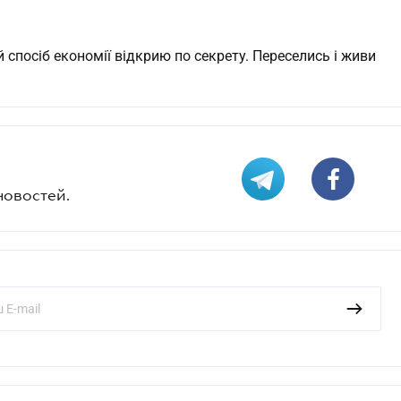
 спосіб економії відкрию по секрету. Переселись і живи
новостей.