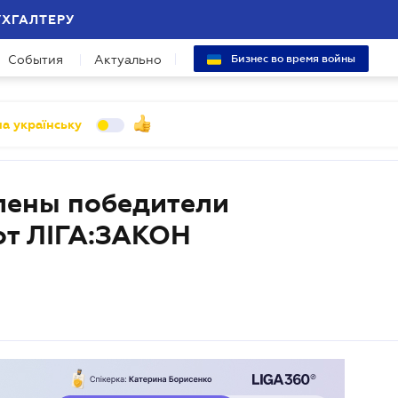
УХГАЛТЕРУ
События
Актуально
Бизнес во время войны
а українську
елены победители
от ЛІГА:ЗАКОН