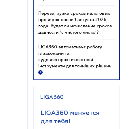
Перезагрузка сроков налоговых
проверок после 1 августа 2026
года: будет ли исчисление сроков
давности "с чистого листа"?
LIGA360 автоматизує роботу
із законами та
судовою практикою: нові
інструменти для точніших рішень
R
LIGA360 меняется
для тебя!