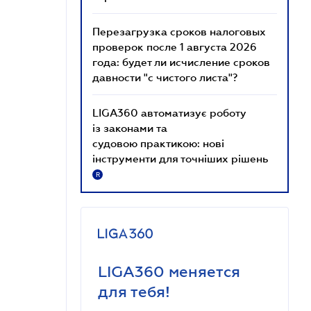
Перезагрузка сроков налоговых
проверок после 1 августа 2026
года: будет ли исчисление сроков
давности "с чистого листа"?
LIGA360 автоматизує роботу
із законами та
судовою практикою: нові
інструменти для точніших рішень
R
LIGA360 меняется
для тебя!