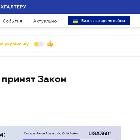
УХГАЛТЕРУ
События
Актуально
Бизнес во время войны
а українську
 принят Закон