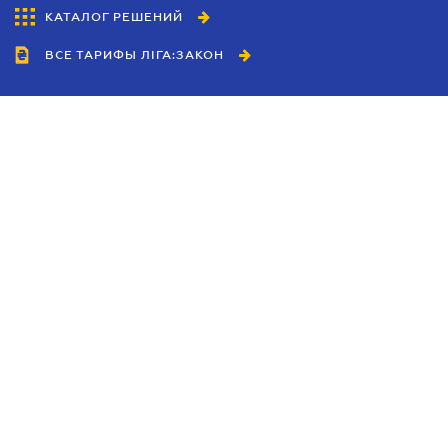
КАТАЛОГ РЕШЕНИЙ
ВСЕ ТАРИФЫ ЛІГА:ЗАКОН
Сотрудничество
Агенты
Дилеры
Политика
конфиденциальности
Условия использования
сайта
Реклама
Блог
Новости компании
Руководства
Каталоги компаний