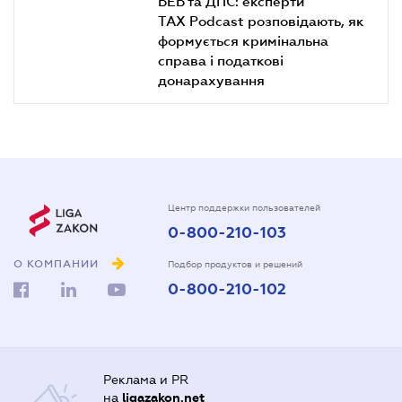
БЕБ та ДПС: експерти
TAX Podcast розповідають, як
формується кримінальна
справа і податкові
донарахування
Центр поддержки пользователей
0-800-210-103
О КОМПАНИИ
Подбор продуктов и решений
0-800-210-102
Реклама и PR
на
ligazakon.net