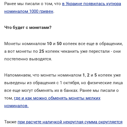
Ранее мы писали о том, что
в Украине появилась купюра
номиналом 1000 гривен
.
Что будет с монетами?
Монеты номиналом
10
и
50
копеек все еще в обращении,
а вот монеты по
25
копеек чеканить уже перестали - они
постепенно выводятся.
Напоминаем, что монеты номиналом
1
,
2
и
5
копеек уже
выведены из обращения с 1 октября, но физические лица
все еще могут обменять их в банках. Ранее мы писали о
том,
где и как можно обменять монеты мелких
номиналов.
Также
при расчете наличкой некруглая сумма округляется