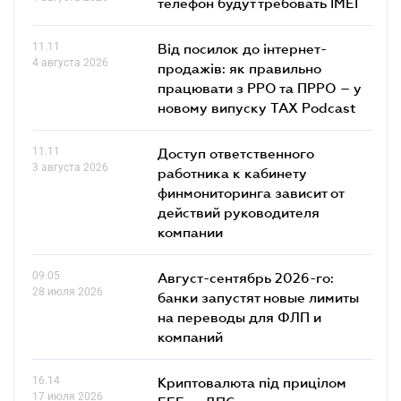
телефон будут требовать IMEI
11.11
Від посилок до інтернет-
4 августа 2026
продажів: як правильно
працювати з РРО та ПРРО – у
новому випуску TAX Podcast
11.11
Доступ ответственного
3 августа 2026
работника к кабинету
финмониторинга зависит от
действий руководителя
компании
09.05
Август-сентябрь 2026-го:
28 июля 2026
банки запустят новые лимиты
на переводы для ФЛП и
компаний
16.14
Криптовалюта під прицілом
17 июля 2026