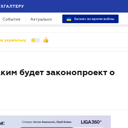
УХГАЛТЕРУ
События
Актуально
Бизнес во время войны
а українську
ким будет законопроект о