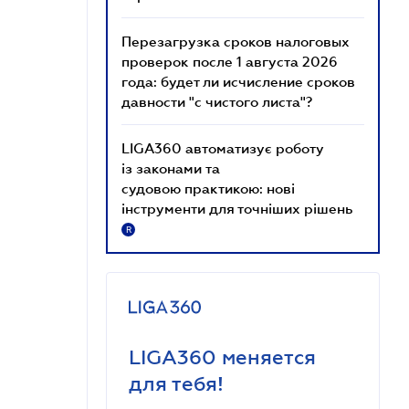
Перезагрузка сроков налоговых
проверок после 1 августа 2026
года: будет ли исчисление сроков
давности "с чистого листа"?
LIGA360 автоматизує роботу
із законами та
судовою практикою: нові
інструменти для точніших рішень
R
LIGA360 меняется
для тебя!