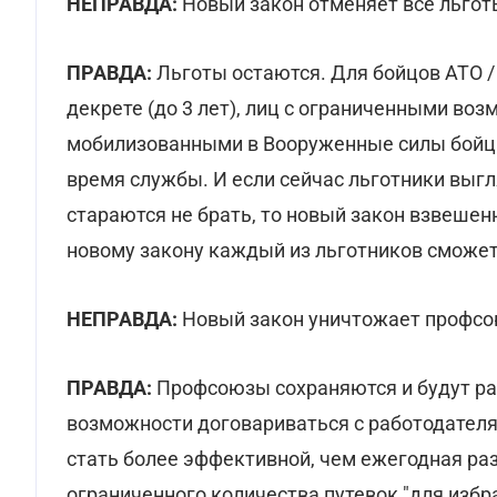
НЕПРАВДА:
Новый закон отменяет все льгот
ПРАВДА:
Льготы остаются. Для бойцов АТО /
декрете (до 3 лет), лиц с ограниченными во
мобилизованными в Вооруженные силы бойца
время службы. И если сейчас льготники выгл
стараются не брать, то новый закон взвешен
новому закону каждый из льготников сможет 
НЕПРАВДА:
Новый закон уничтожает профс
ПРАВДА:
Профсоюзы сохраняются и будут ра
возможности договариваться с работодател
стать более эффективной, чем ежегодная раз
ограниченного количества путевок "для избр