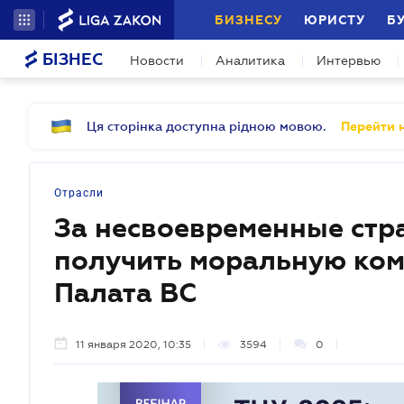
БИЗНЕСУ
ЮРИСТУ
Б
БІЗНЕС
Новости
Аналитика
Интервью
Ця сторінка доступна рідною мовою.
Перейти н
Отрасли
За несвоевременные ст
получить моральную ко
Палата ВС
11 января 2020, 10:35
3594
0