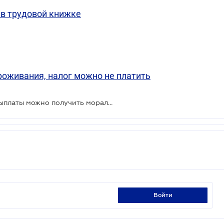
 в трудовой книжке
оживания, налог можно не платить
За несвоевременные страховые выплаты можно получить моральную компенсацию - Большая Палата ВС
войти