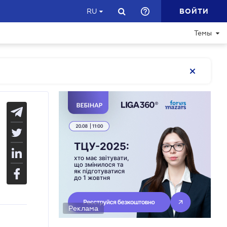
ВОЙТИ
RU
Темы
Реклама