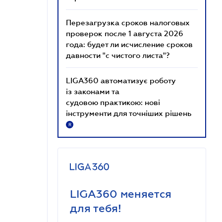
Перезагрузка сроков налоговых
проверок после 1 августа 2026
года: будет ли исчисление сроков
давности "с чистого листа"?
LIGA360 автоматизує роботу
із законами та
судовою практикою: нові
інструменти для точніших рішень
R
LIGA360 меняется
для тебя!