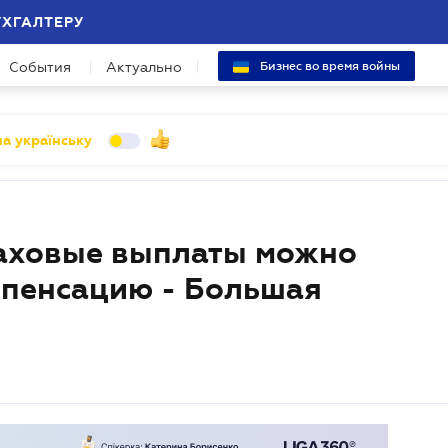
УХГАЛТЕРУ
События
Актуально
Бизнес во время войны
а українську
раховые выплаты можно
мпенсацию - Большая