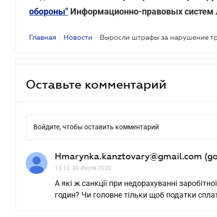
обороны"
Информационно-правовых систем 
Главная
/
Новости
/
Выросли штрафы за нарушение тр
Оставьте комментарий
Войдите, чтобы оставить комментарий
Hmarynka.kanztovary@gmail.com (go
13.12, 30 Июля 2020
А які ж санкції при недорахуванні заробітн
годин? Чи головне тільки щоб податки спла