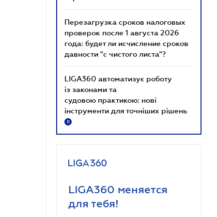
Перезагрузка сроков налоговых
проверок после 1 августа 2026
года: будет ли исчисление сроков
давности "с чистого листа"?
LIGA360 автоматизує роботу
із законами та
судовою практикою: нові
інструменти для точніших рішень
R
LIGA360 меняется
для тебя!