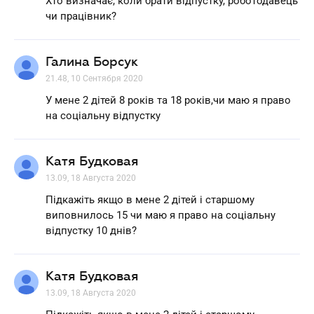
Хто визначає, коли брати відпустку, роботодавець
чи працівник?
Галина Борсук
21.48, 10 Сентября 2020
У мене 2 дітей 8 років та 18 років,чи маю я право
на соціальну відпустку
Катя Будковая
13.09, 18 Августа 2020
Підкажіть якщо в мене 2 дітей і старшому
виповнилось 15 чи маю я право на соціальну
відпустку 10 днів?
Катя Будковая
13.09, 18 Августа 2020