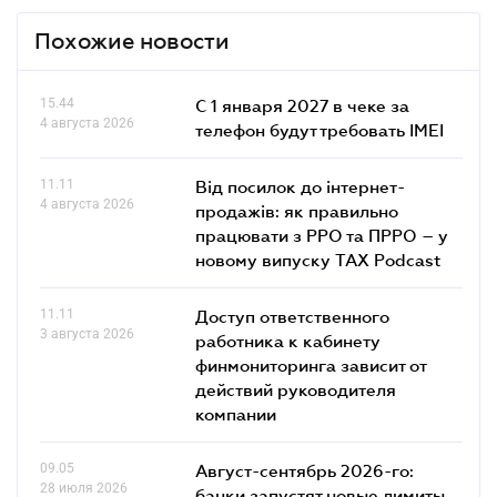
Похожие новости
15.44
С 1 января 2027 в чеке за
4 августа 2026
телефон будут требовать IMEI
11.11
Від посилок до інтернет-
4 августа 2026
продажів: як правильно
працювати з РРО та ПРРО – у
новому випуску TAX Podcast
11.11
Доступ ответственного
3 августа 2026
работника к кабинету
финмониторинга зависит от
действий руководителя
компании
09.05
Август-сентябрь 2026-го:
28 июля 2026
банки запустят новые лимиты