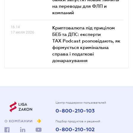
на переводы для ФЛП и
компаний
16.14
Криптовалюта під прицілом
17 июля 2026
БЕБ та ДПС: експерти
TAX Podcast розповідають, як
формується кримінальна
справа і податкові
донарахування
Центр поддержки пользователей
0-800-210-103
О КОМПАНИИ
Подбор продуктов и решений
0-800-210-102