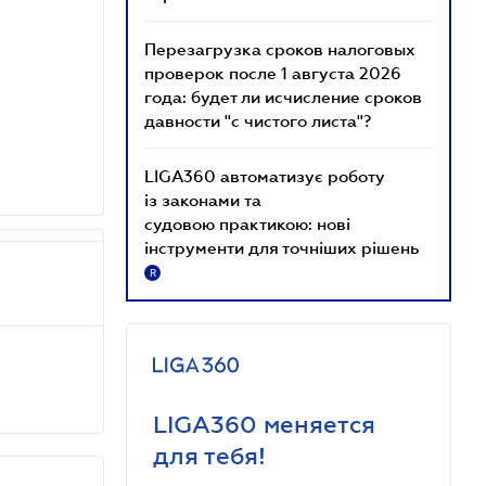
Перезагрузка сроков налоговых
проверок после 1 августа 2026
года: будет ли исчисление сроков
давности "с чистого листа"?
LIGA360 автоматизує роботу
із законами та
судовою практикою: нові
інструменти для точніших рішень
R
LIGA360 меняется
для тебя!