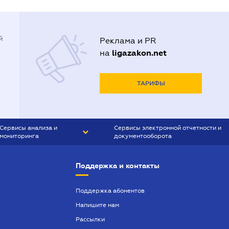
й
Реклама и PR
ligazakon.net
на
ТАРИФЫ
Сервисы анализа и
Сервисы электронной отчетности и
мониторинга
документооборота
CONTR AGENT
Liga:REPORT
Поддержка и контакты
SMS-МАЯК
VERDICTUM
Поддержка абонентов
Напишите нам
SEMANTRUM
Рассылки
SMS-МАЯК ИПОТЕКА