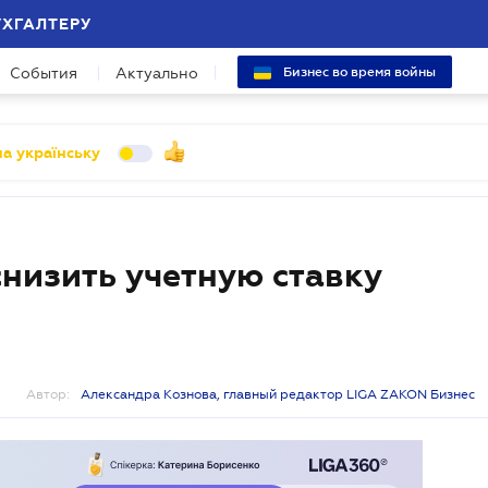
УХГАЛТЕРУ
События
Актуально
Бизнес во время войны
а українську
низить учетную ставку
Автор:
Александра Кознова, главный редактор LIGA ZAKON Бизнес