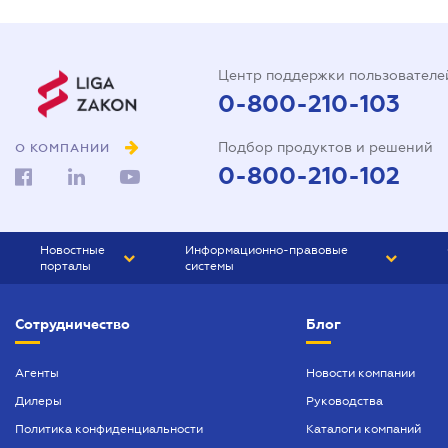
Центр поддержки пользователе
0-800-210-103
Подбор продуктов и решений
О КОМПАНИИ
0-800-210-102
Новостные
Информационно-правовые
порталы
системы
ЮРЛИГА
Право Украины
Сотрудничество
Блог
БИЗНЕС
ГРАНД
БУХГАЛТЕР.ua
ПРАЙМ
Агенты
Новости компании
Дилеры
Руководства
БУХГАЛТЕР ПРОФ
Политика конфиденциальности
Каталоги компаний
ЮРИСТ ПРОФ