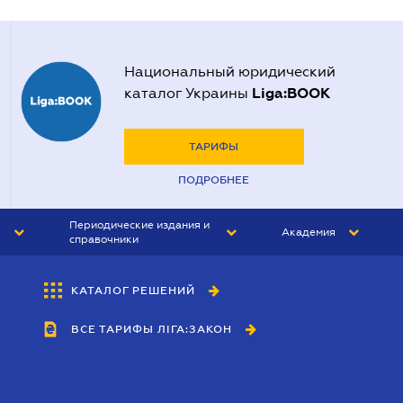
Национальный юридический
Liga:BOOK
каталог Украины
ТАРИФЫ
ПОДРОБНЕЕ
Периодические издания и
Академия
справочники
ЮРИСТ&ЗАКОН
АКАДЕМИЯ ЛІГА:ЗАКОН
КАТАЛОГ РЕШЕНИЙ
БУХГАЛТЕР&ЗАКОН
ВСЕ ТАРИФЫ ЛІГА:ЗАКОН
ВЕСТНИК МСФО
ИНТЕРБУХ
ЛИЧНЫЙ ЭКСПЕРТ