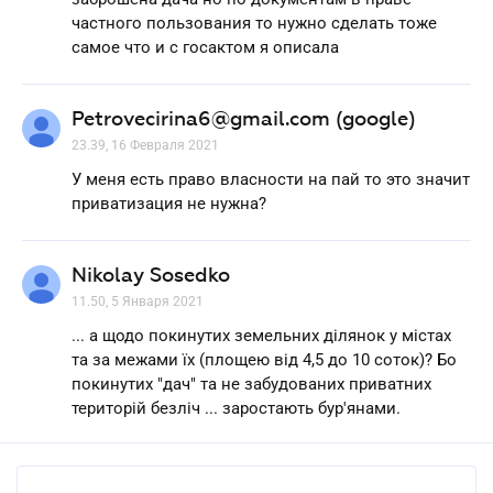
частного пользования то нужно сделать тоже
самое что и с госактом я описала
Petrovecirina6@gmail.com (google)
23.39, 16 Февраля 2021
У меня есть право власности на пай то это значит
приватизация не нужна?
Nikolay Sosedko
11.50, 5 Января 2021
... а щодо покинутих земельних ділянок у містах
та за межами їх (площею від 4,5 до 10 соток)? Бо
покинутих "дач" та не забудованих приватних
територій безліч ... заростають бур'янами.