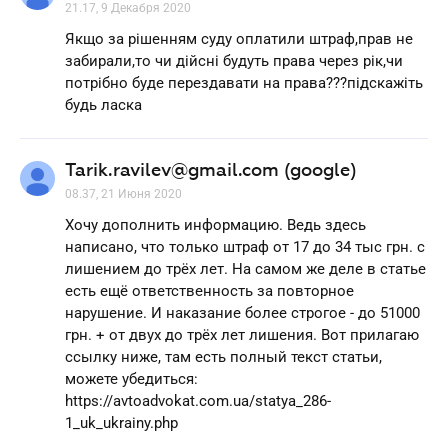
21.17, 9 Декабря 2020
Якщо за рішенням суду оплатили штраф,прав не
забирали,то чи дійсні будуть права через рік,чи
потрібно буде перездавати на права???підскажіть
будь ласка
Tarik.ravilev@gmail.com (google)
08.37, 21 Июня 2020
Хочу дополнить информацию. Ведь здесь
написано, что только штраф от 17 до 34 тыс грн. с
лишением до трёх лет. На самом же деле в статье
есть ещё ответственность за повторное
нарушение. И наказание более строгое - до 51000
грн. + от двух до трёх лет лишения. Вот прилагаю
ссылку ниже, там есть полный текст статьи,
можете убедиться:
https://avtoadvokat.com.ua/statya_286-
1_uk_ukrainy.php