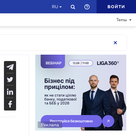
ВОЙТИ
RU
Темы
Реклама