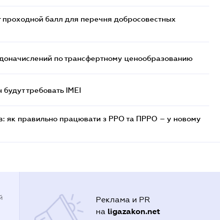
т проходной балл для перечня добросовестных
т доначислений по трансфертному ценообразованию
н будут требовать IMEI
в: як правильно працювати з РРО та ПРРО – у новому
й
Реклама и PR
ligazakon.net
на