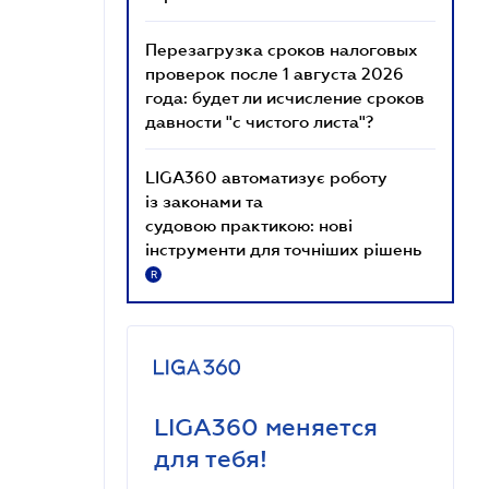
Перезагрузка сроков налоговых
проверок после 1 августа 2026
года: будет ли исчисление сроков
давности "с чистого листа"?
LIGA360 автоматизує роботу
із законами та
судовою практикою: нові
інструменти для точніших рішень
R
LIGA360 меняется
для тебя!