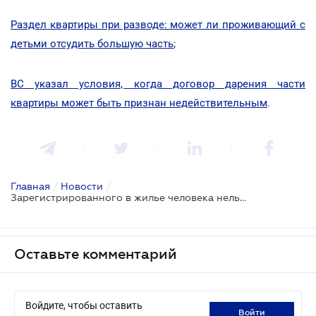
Раздел квартиры при разводе: может ли проживающий с
детьми отсудить большую часть
;
ВС указал условия, когда договор дарения части
квартиры может быть признан недействительным
.
Главная
/
Новости
/
Зарегистрированного в жилье человека нельзя выселить, если ему негде жить
Оставьте комментарий
Войдите, чтобы оставить
войти