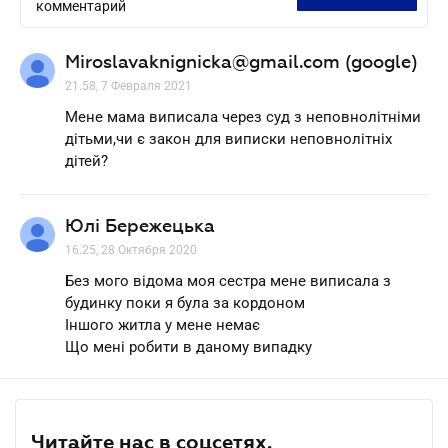
комментарий
Miroslavaknignicka@gmail.com (google)
21.58, 7 Февраля 2021
Мене мама виписала через суд з неповнолітніми
дітьми,чи є закон для виписки неповнолітніх
дітей?
Юлі Бережецька
16.25, 28 Октября 2020
Без мого відома моя сестра мене виписала з
будинку поки я була за кордоном
Іншого житла у мене немає
Що мені робити в даному випадку
Читайте нас в соцсетях.