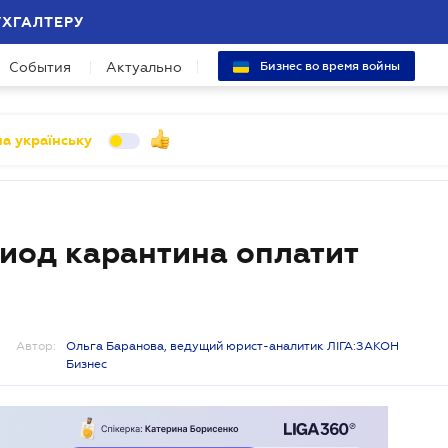
УХГАЛТЕРУ
События
Актуально
Бизнес во время войны
а українську
риод карантина оплатит
Автор:
Ольга Баранова, ведущий юрист-аналитик ЛІГА:ЗАКОН
Бизнес