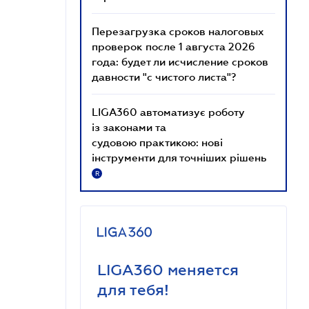
Перезагрузка сроков налоговых
проверок после 1 августа 2026
года: будет ли исчисление сроков
давности "с чистого листа"?
LIGA360 автоматизує роботу
із законами та
судовою практикою: нові
інструменти для точніших рішень
R
LIGA360 меняется
для тебя!