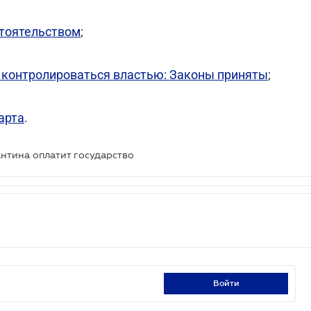
тоятельством
;
о контролироваться властью: Законы приняты
;
арта
.
нтина оплатит государство
войти