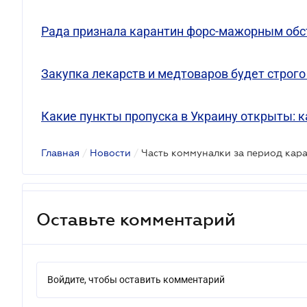
Рада признала карантин форс-мажорным обс
Закупка лекарств и медтоваров будет строг
Какие пункты пропуска в Украину открыты: к
Главная
/
Новости
/
Часть коммуналки за период кара
Оставьте комментарий
Войдите, чтобы оставить комментарий